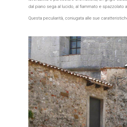
dal piano sega al lucido, al fiammato e spazzolato a
Questa peculiarità, coniugata alle sue caratteristiche