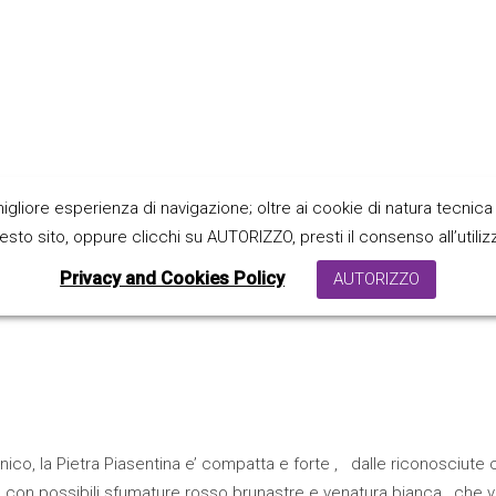
gliore esperienza di navigazione; oltre ai cookie di natura tecnica 
iasentina
sto sito, oppure clicchi su AUTORIZZO, presti il consenso all’utilizzo
Privacy and Cookies Policy
AUTORIZZO
nico, la Pietra Piasentina e’ compatta e forte , dalle riconosciute c
o con possibili sfumature rosso brunastre e venatura bianca , che var